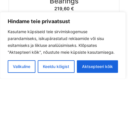
Bearings
219,60
€
Hindame teie privaatsust
Vali
Kasutame küpsiseid teie sirvimiskogemuse
parandamiseks, isikupärastatud reklaamide või sisu
esitamiseks ja liikluse analüüsimiseks. Klõpsates
"Aktsepteeri kõik", nõustute meie küpsiste kasutamisega.
Can't find a product you're looking for? Send
us an inquiry.
Valikuline
Keeldu kõigist
Aktsepteeri kõik